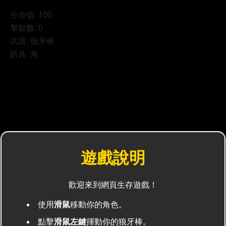
生命值:
100
擊殺數:
0
武器:
狼牙棒
防具:
無
遊戲說明
歡迎來到網頁生存遊戲！
使用
滑鼠
移動你的角色。
點擊
滑鼠左鍵
揮動你的狼牙棒。